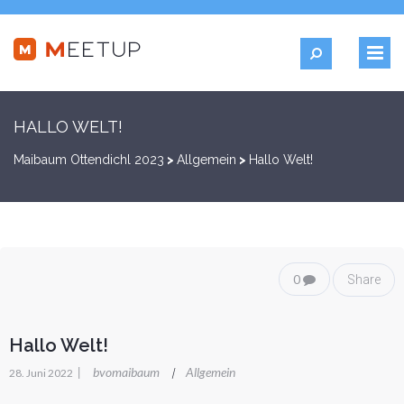
HALLO WELT!
Maibaum Ottendichl 2023
>
Allgemein
>
Hallo Welt!
0
Share
Hallo Welt!
|
bvomaibaum
Allgemein
|
28. Juni 2022